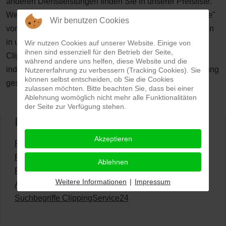
anderen Dienstleistungen finden Sie in unserer Preisliste.
Weitere Details, was genau unter einer "kleinen Retusche"
Wir benutzen Cookies
von ClippingService24 zu verstehen ist, erklären wir Ihnen
in unseren FAQs.
Wir nutzen Cookies auf unserer Website. Einige von
ihnen sind essenziell für den Betrieb der Seite,
ClippingService24 bietet Ihnen übrigens auch eine
während andere uns helfen, diese Website und die
individuelle RAW-Bildentwicklung aus einem zur Verfügung
Nutzererfahrung zu verbessern (Tracking Cookies). Sie
können selbst entscheiden, ob Sie die Cookies
gestellten Rohdatenformat an.
zulassen möchten. Bitte beachten Sie, dass bei einer
Ablehnung womöglich nicht mehr alle Funktionalitäten
der Seite zur Verfügung stehen.
Im Blickpunkt
Akzeptieren
Fotos freistellen und Bilder bearbeiten lassen
Frontpage - Bildretusche
Ablehnen
Frontpage - Bildmaskierungen
Weitere Informationen
|
Impressum
Allgemeine Rahmenbedingungen
Suchbegriffe ClippingService24