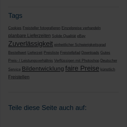
Tags
Cookies
Freisteller fotografieren
Einzelpreise verhandeln
planbare Lieferzeiten
Solide Qualität
eBay
Zuverlässigkeit
einheitlicher Schwierigkeitsgrad
Bestellwert
Lieferzeit
Preisliste
Freistellpfad
Downloads
Gutes
Preis- / Leistungsverhältnis
Verflüssigen mit Photoshop
Deutscher
faire Preise
Bildentwicklung
Service
künstlich
Freistellen
Teile diese Seite auch auf: