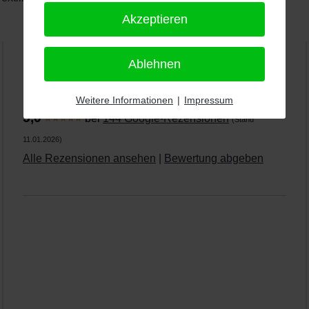
Akzeptieren
Ablehnen
PRO-ducto GmbH
, Fotografie und Bildbearbeitung in
Lichtenau
Weitere Informationen
|
Impressum
5,0
⭐⭐⭐⭐⭐
bei
144 Google-Rezensionen
(Stand
11.01.2026)
Alle Rezensionen ansehen
|
Bewertung abgeben