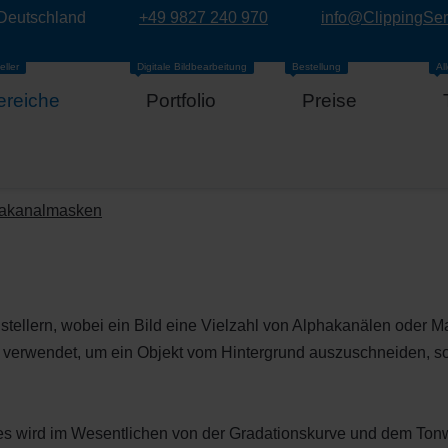
 Deutschland
+49 9827 240 970
info@ClippingSe
eller
Digitale Bildbearbeitung
Bestellung
Al
ereiche
Portfolio
Preise
akanalmasken
stellern, wobei ein Bild eine Vielzahl von Alphakanälen oder 
 verwendet, um ein Objekt vom Hintergrund auszuschneiden, so
es wird im Wesentlichen von der Gradationskurve und dem Ton