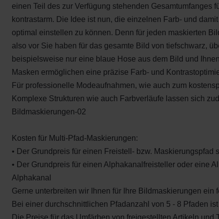
einen Teil des zur Verfügung stehenden Gesamtumfanges für 
kontrastarm. Die Idee ist nun, die einzelnen Farb- und dami
optimal einstellen zu können. Denn für jeden maskierten Bi
also vor Sie haben für das gesamte Bild von tiefschwarz, ü
beispielsweise nur eine blaue Hose aus dem Bild und Ihnen
Masken ermöglichen eine präzise Farb- und Kontrastoptimi
Für professionelle Modeaufnahmen, wie auch zum kostenspa
Komplexe Strukturen wie auch Farbverläufe lassen sich zu
Bildmaskierungen-02
Kosten für Multi-Pfad-Maskierungen:
• Der Grundpreis für einen Freistell- bzw. Maskierungspfad s
• Der Grundpreis für einen Alphakanalfreisteller oder eine A
Alphakanal
Gerne unterbreiten wir Ihnen für Ihre Bildmaskierungen ein
Bei einer durchschnittlichen Pfadanzahl von 5 - 8 Pfaden ist
Die Preise für das Umfärben von freigestellten Artikeln und Te