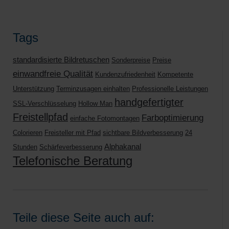
Tags
standardisierte Bildretuschen
Sonderpreise
Preise
einwandfreie Qualität
Kundenzufriedenheit
Kompetente
Unterstützung
Terminzusagen einhalten
Professionelle Leistungen
handgefertigter
SSL-Verschlüsselung
Hollow Man
Freistellpfad
Farboptimierung
einfache Fotomontagen
Colorieren
Freisteller mit Pfad
sichtbare Bildverbesserung
24
Alphakanal
Stunden
Schärfeverbesserung
Telefonische Beratung
Teile diese Seite auch auf: