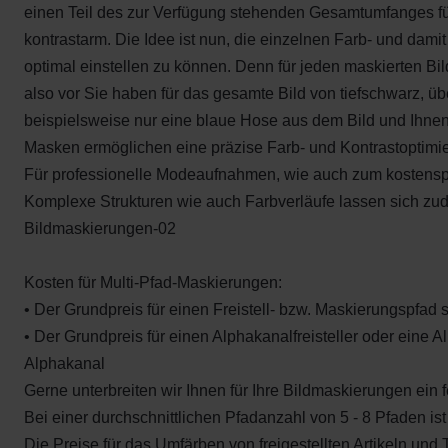
einen Teil des zur Verfügung stehenden Gesamtumfanges für 
kontrastarm. Die Idee ist nun, die einzelnen Farb- und dami
optimal einstellen zu können. Denn für jeden maskierten Bi
also vor Sie haben für das gesamte Bild von tiefschwarz, ü
beispielsweise nur eine blaue Hose aus dem Bild und Ihnen
Masken ermöglichen eine präzise Farb- und Kontrastoptimi
Für professionelle Modeaufnahmen, wie auch zum kostenspa
Komplexe Strukturen wie auch Farbverläufe lassen sich zu
Bildmaskierungen-02
Kosten für Multi-Pfad-Maskierungen:
• Der Grundpreis für einen Freistell- bzw. Maskierungspfad s
• Der Grundpreis für einen Alphakanalfreisteller oder eine A
Alphakanal
Gerne unterbreiten wir Ihnen für Ihre Bildmaskierungen ein
Bei einer durchschnittlichen Pfadanzahl von 5 - 8 Pfaden ist
Die Preise für das Umfärben von freigestellten Artikeln und Te