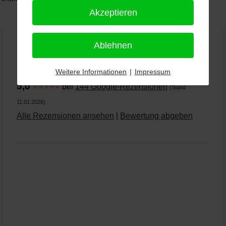
Akzeptieren
Ablehnen
PRO-ducto GmbH
, Fotografie und Bildbearbeitung in
Weitere Informationen
|
Impressum
Lichtenau
5,0
⭐⭐⭐⭐⭐
bei
144 Google-Rezensionen
(Stand
11.01.2026)
Alle Rezensionen ansehen
|
Bewertung abgeben