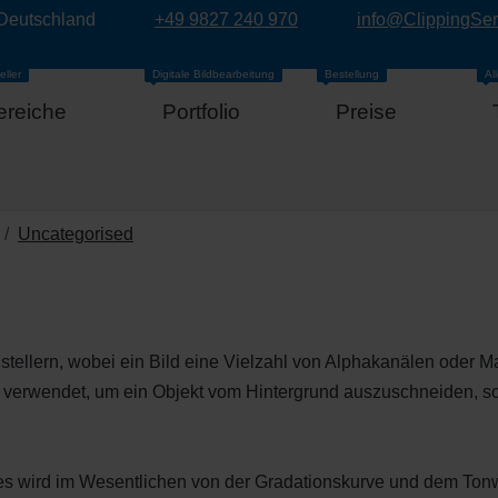
 Deutschland
+49 9827 240 970
info@ClippingSe
eller
Digitale Bildbearbeitung
Bestellung
Al
ereiche
Portfolio
Preise
Uncategorised
stellern, wobei ein Bild eine Vielzahl von Alphakanälen oder 
 verwendet, um ein Objekt vom Hintergrund auszuschneiden, so
es wird im Wesentlichen von der Gradationskurve und dem Ton