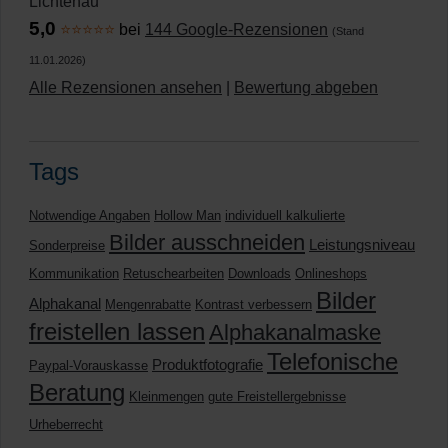
Lichtenau
5,0
⭐⭐⭐⭐⭐
bei
144 Google-Rezensionen
(Stand
11.01.2026)
Alle Rezensionen ansehen
|
Bewertung abgeben
Tags
Notwendige Angaben
Hollow Man
individuell kalkulierte
Bilder ausschneiden
Leistungsniveau
Sonderpreise
Kommunikation
Retuschearbeiten
Downloads
Onlineshops
Bilder
Alphakanal
Mengenrabatte
Kontrast verbessern
freistellen lassen
Alphakanalmaske
Telefonische
Produktfotografie
Paypal-Vorauskasse
Beratung
Kleinmengen
gute Freistellergebnisse
Urheberrecht