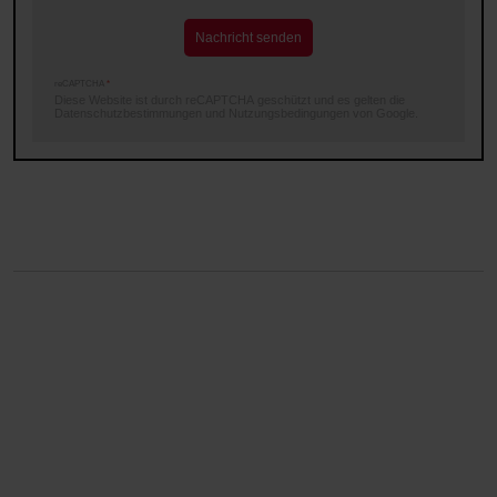
Nachricht senden
reCAPTCHA
*
Diese Website ist durch reCAPTCHA geschützt und es gelten die
Datenschutzbestimmungen
und
Nutzungsbedingungen
von Google.