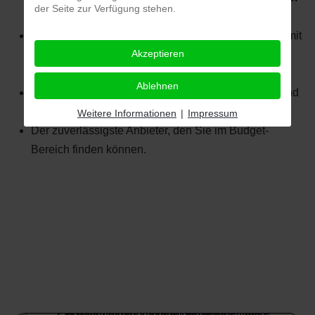
der Seite zur Verfügung stehen.
den gesamten Produktionsprozess.
Echte Manpower statt blinder KI-Einsatz (Kontrolle mit
Akzeptieren
Sinn und Verstand ohne problematischen
Automatismus).
Ablehnen
Persönliche Ansprechpartner, jederzeit erreichbar und
immer verantwortlich.
Weitere Informationen
|
Impressum
Der zuverlässigste Anbieter, den Sie im Budget-
Bereich finden können.