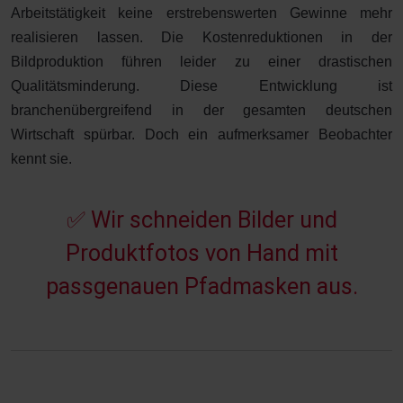
Arbeitstätigkeit keine erstrebenswerten Gewinne mehr
realisieren lassen. Die Kostenreduktionen in der
Bildproduktion führen leider zu einer drastischen
Qualitätsminderung. Diese Entwicklung ist
branchenübergreifend in der gesamten deutschen
Wirtschaft spürbar. Doch ein aufmerksamer Beobachter
kennt sie.
✅
W
i
r
s
c
h
n
e
i
d
e
n
B
i
l
d
e
r
u
n
d
P
r
o
d
u
k
t
f
o
t
o
s
v
o
n
H
a
n
d
m
i
t
p
a
s
s
g
e
n
a
u
e
n
P
f
a
d
m
a
s
k
e
n
a
u
s
.