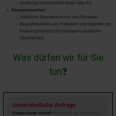
Grafischer Feinschliff für Bilder aller Art
Beautyretuschen
Natürliche Beautyretuschen von Personen
Beautyretuschen von Produkten und Objekten per
Frequenztrennung (für homogene plastische
Oberflächen)
W
a
s
d
ü
r
f
e
n
w
i
r
f
ü
r
S
i
e
t
u
n
❓
Unverbindliche Anfrage
Fragen kostet nichts❗
Bitte senden Sie uns einfach