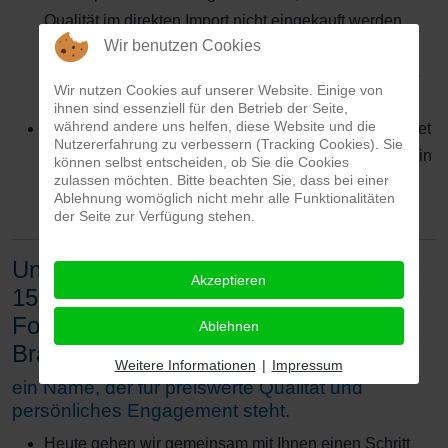
Qualität im direkten Import nicht eingekauft werden
Wir benutzen Cookies
kann und versuchen daher europäische Dienstleister
zwischenzuschalten, die dann am besten zu Fernost-
Wir nutzen Cookies auf unserer Website. Einige von
Preisen die Verantwortung übernehmen sollen.
ihnen sind essenziell für den Betrieb der Seite,
während andere uns helfen, diese Website und die
Eine derartige Rechnung kann wirtschaftlich betrachtet
Nutzererfahrung zu verbessern (Tracking Cookies). Sie
nicht aufgehen und beinhaltet dadurch automatisch ein
können selbst entscheiden, ob Sie die Cookies
zulassen möchten. Bitte beachten Sie, dass bei einer
unkalkulierbar hohes Risikopotenzial für alle
Ablehnung womöglich nicht mehr alle Funktionalitäten
Beteiligten.
der Seite zur Verfügung stehen.
Unser Unternehmen hat sich vor über
Akzeptieren
15 Jahren als eines der ersten Online-
Fotostudios einen Namen in der
Ablehnen
Branche aufgebaut,
Weitere Informationen
|
Impressum
ein Name, der für preiswerte Qualität und
persönliches Engagement steht.
Heute gehen wir gemeinsam mit Ihnen einen Schritt