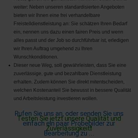
weiter: Neben unseren standardisierten Angeboten
bieten wir Ihnen eine frei verhandelbare
Freistelldienstleistung an: Sie schätzen Ihren Bedarf
ein, nennen uns dazu einen fairen Preis und wenn
alles passt und der Job so durchführbar ist, erledigen
wir Ihren Auftrag umgehend zu Ihren
Wunschkonditionen.
Dieser neue Weg, soll gewährleisten, dass Sie eine
zuverlässige, gute und bezahlbare Dienstleistung
erhalten. Zudem können Sie direkt mitentscheiden,
welchen Kostenanteil Sie bewusst in bessere Qualität
und Arbeitsleistung investieren wollen.
R
u
f
e
n
S
i
e
u
n
s
a
n
,
o
d
e
r
s
e
n
d
e
n
S
i
e
u
n
s
T
e
s
t
e
n
S
i
e
j
e
t
z
t
u
n
s
e
r
e
Q
u
a
l
i
t
ä
t
u
n
d
e
i
n
f
a
c
h
e
i
n
p
a
a
r
P
r
o
b
e
b
i
l
d
e
r
z
u
r
Z
u
v
e
r
l
ä
s
s
i
g
k
e
i
t
❗
B
e
a
r
b
e
i
t
u
n
g
z
u
.
.
.