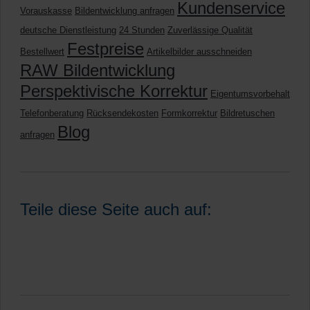
Kundenservice
Vorauskasse
Bildentwicklung anfragen
deutsche Dienstleistung
24 Stunden
Zuverlässige Qualität
Festpreise
Bestellwert
Artikelbilder ausschneiden
RAW Bildentwicklung
Perspektivische Korrektur
Eigentumsvorbehalt
Telefonberatung
Rücksendekosten
Formkorrektur
Bildretuschen
Blog
anfragen
Teile diese Seite auch auf: