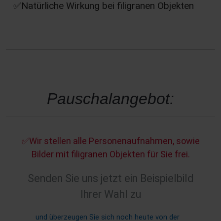
✅Natürliche Wirkung bei filigranen Objekten
Pauschalangebot:
✅Wir stellen alle Personenaufnahmen, sowie
Bilder mit filigranen Objekten für Sie frei.
S
e
n
d
e
n
S
i
e
u
n
s
j
e
t
z
t
e
i
n
B
e
i
s
p
i
e
l
b
i
l
d
I
h
r
e
r
W
a
h
l
z
u
und
überzeugen
Sie
sich
noch
heute
von
der