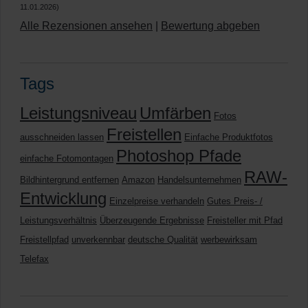
11.01.2026)
Alle Rezensionen ansehen
|
Bewertung abgeben
Tags
Leistungsniveau
Umfärben
Fotos
Freistellen
ausschneiden lassen
Einfache Produktfotos
Photoshop Pfade
einfache Fotomontagen
RAW-
Bildhintergrund entfernen
Amazon
Handelsunternehmen
Entwicklung
Einzelpreise verhandeln
Gutes Preis- /
Leistungsverhältnis
Überzeugende Ergebnisse
Freisteller mit Pfad
Freistellpfad
unverkennbar
deutsche Qualität
werbewirksam
Telefax