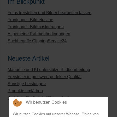
Im Blickpunkt
Fotos freistellen und Bilder bearbeiten lassen
Frontpage - Bildretusche
Frontpage - Bildmaskierungen
Allgemeine Rahmenbedingungen
Suchbegriffe ClippingService24
Neueste Artikel
Manuelle und KI-unterstütze Bildbearbeitung
Freisteller in preiswert-perfekter Qualität
Sonstige Leistungen
Produkte umfärben
Preisliste für digitale Bildbearbeitung
Wir benutzen Cookies
Wir nutzen Cookies auf unserer Website. Einige von