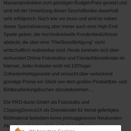
Massenproduktion zum günstigen Budget-Preis gesetzt und
sind mit der Umsetzung dieser Geschäftsidee dauerhaft
sehr erfolgreich. Nach wie vor muss und wird es neben
dieser Spezialisierung aber immer auch eine High-End-
Sparte geben, die hochindividuelle Kundenbedürfnisse
abdeckt, die über eine "Fließbandfertigung" nicht
wirtschaftlich realisierbar sind. Heute tummeln sich über
einhundert Online-Fotostudios und Freistelldienstleister im
Internet. Jeder Anbieter wirbt mit 100%iger
Zufriedenheitsgarantie und versucht über verlockend
günstige Preise ein Stück von dem großen Produktfoto- und
Bildbearbeitungskuchen abzubekommen ...
Die PRO-ducto GmbH als Fotostudio und
ClippingService24 als Dienstleister für fremd-gefertigtes
Bildmaterial betreiben keine preisaggressive Neukunden-
Akquise und verhandeln auch bei größeren