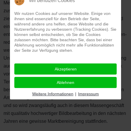
Wir benutzen Cookies
Mengenanfragen über keine großen Sonderpreise oder
zusätzliche Spezialvergünstigungen. Wir bewegen uns
Wir nutzen Cookies auf unserer Website. Einige von
zielgerichtet auf einem konstant hohen Qualitätslevel, und
ihnen sind essenziell für den Betrieb der Seite,
während andere uns helfen, diese Website und die
ein gewisser Qualitätsanspruch verursacht einfach auch
Nutzererfahrung zu verbessern (Tracking Cookies). Sie
entsprechende Kosten, die wir trotz Einbindung von kosten-
können selbst entscheiden, ob Sie die Cookies
zulassen möchten. Bitte beachten Sie, dass bei einer
reduzierenden Fernost-Dienstleistungen, bewusst nicht
Ablehnung womöglich nicht mehr alle Funktionalitäten
weiter senken wollen. Wir beanspruchen als ein
der Seite zur Verfügung stehen.
Unternehmen der ersten Stunde in diesem Zusammenhang
auch eine gewisse Führungsrolle, nicht jedem Preisdruck
Akzeptieren
von einzelnen neuen Mitbewerbern nachzugeben. Die
Tendenz unserer Kunden zeigt uns vielmehr einen
Ablehnen
beständigen Anstieg der inhaltlichen wie auch qualitativen
Weitere Informationen
|
Impressum
Anforderungen, die an gutes Bildmaterial gestellt werden,
und so wird zwangsläufig auch in diesem Massengeschäft
mit qualitativ hochwertiger Bildbearbeitung in den nächsten
Jahren eine gewisse Marktbereinigung stattfinden.