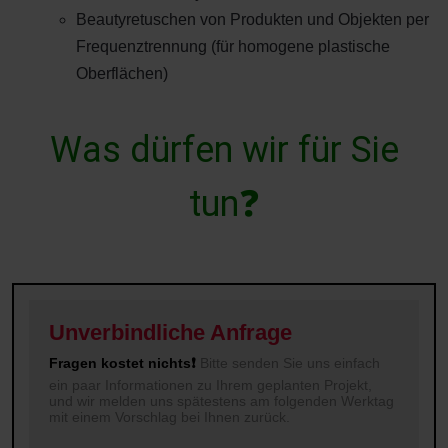
Beautyretuschen von Produkten und Objekten per
Frequenztrennung (für homogene plastische
Oberflächen)
W
a
s
d
ü
r
f
e
n
w
i
r
f
ü
r
S
i
e
t
u
n
❓
Unverbindliche Anfrage
Fragen kostet nichts❗
Bitte senden Sie uns einfach
ein paar Informationen zu Ihrem geplanten Projekt,
und wir melden uns spätestens am folgenden Werktag
mit einem Vorschlag bei Ihnen zurück.