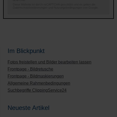
reCAPTCHA
*
Diese Website ist durch reCAPTCHA geschützt und es gelten die
Datenschutzbestimmungen
und
Nutzungsbedingungen
von Google.
Im Blickpunkt
Fotos freistellen und Bilder bearbeiten lassen
Frontpage - Bildretusche
Frontpage - Bildmaskierungen
Allgemeine Rahmenbedingungen
Suchbegriffe ClippingService24
Neueste Artikel