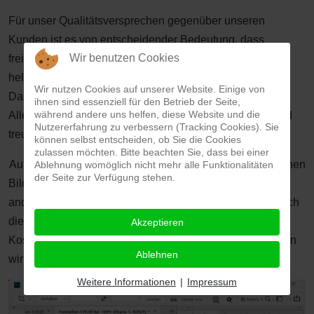
Für unser Qualitätsversprechen gegenüber unseren
Kunden ist es von entscheidender Bedeutung, dass
Wir benutzen Cookies
freigestellte Personen bzw. Objekte später sowohl vor
hellem, als auch vor dunklem Hintergrund gut aussehen.
Wir nutzen Cookies auf unserer Website. Einige von
Das verschafft uns nicht zuletzt auch ein besonderes
ihnen sind essenziell für den Betrieb der Seite,
während andere uns helfen, diese Website und die
Alleinstellungs-Merkmal, für das wir viele langjährige und
Nutzererfahrung zu verbessern (Tracking Cookies). Sie
treue Auftraggeber haben.
können selbst entscheiden, ob Sie die Cookies
zulassen möchten. Bitte beachten Sie, dass bei einer
Aufnahmen von Personen oder Fotos mit anderen filigranen
Ablehnung womöglich nicht mehr alle Funktionalitäten
der Seite zur Verfügung stehen.
Bildinhalten können Sie ganz normal und zusammen mit
anderen Files beauftragen. Wir wählen für Sie automatisch
die beste notwendige Freistellmethode aus. Über die
Akzeptieren
Kosten für Freistellaufgaben mit Alphakanälen informieren
Ablehnen
wir Sie
hier
unter der entsprechenden Rubrik.
Weitere Informationen
|
Impressum