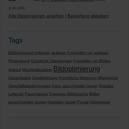
11.01.2026)
Alle Rezensionen ansehen
|
Bewertung abgeben
Tags
Freistellen vor weißem
Bildhintergrund entfernen
skalieren
Hintergrund
Künstliche Spiegelungen
Freistellen von Bildern
Bildoptimierung
Mischkalkulation
Verkauf
Allgemeine
Gesamtpaket
Gewährleistung
Persönliche Betreuung
Geschäftsbedingungen
Fotos ausschneiden lassen
Reguläre
Bilder
Lieferzeit
Pauschalpreis
Erweiterte Bildretusche
ausschneiden lassen
freistellen lassen
Paypal
Optimierung