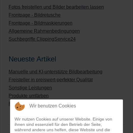
Fotos freistellen und Bilder bearbeiten lassen
Frontpage - Bildretusche
Frontpage - Bildmaskierungen
Allgemeine Rahmenbedingungen
Suchbegriffe ClippingService24
Neueste Artikel
Manuelle und KI-unterstütze Bildbearbeitung
Freisteller in preiswert-perfekter Qualität
Sonstige Leistungen
Produkte umfärben
Preisliste für digitale Bildbearbeitung
Wir benutzen Cookies
Wir nutzen Cookies auf unserer Website. Einige von
ihnen sind essenziell für den Betrieb der Seite,
während andere uns helfen, diese Website und die