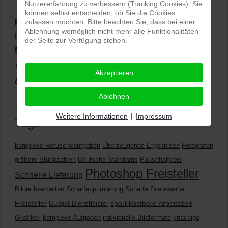
Nutzererfahrung zu verbessern (Tracking Cookies). Sie
können selbst entscheiden, ob Sie die Cookies
zulassen möchten. Bitte beachten Sie, dass bei einer
PRO-ducto GmbH
, Fotografie und Bildbearbeitung in
Ablehnung womöglich nicht mehr alle Funktionalitäten
Lichtenau
der Seite zur Verfügung stehen.
5,0
⭐⭐⭐⭐⭐
bei
144 Google-Rezensionen
(Stand
11.01.2026)
Akzeptieren
Alle Rezensionen ansehen
|
Bewertung abgeben
Ablehnen
Weitere Informationen
|
Impressum
Tags
komplexe Retuscheaufgaben
Überzeugende Ergebnisse
Fotografen
größere Stückzahlen
Deutsche Standards
Pauschalpreis
Photoshop Freisteller
Schnelle Lieferung
Preiswerte
Bilder bearbeiten
Schärfeoptimierung
Schärfe
Freisteller
spart kostbare Arbeitszeit
Budget-Dienstleister
Grafiker
komplexe Aufgaben
individuelle Bildformate
knackige