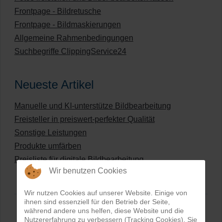
Frontpage - Bildretusche
Frontpage - Bildmaskierungen
Allgemeine Rahmenbedingungen
Suchbegriffe ClippingService24
Neueste Artikel
Manuelle und KI-unterstütze Bildbearbeitung
Freisteller in preiswert-perfekter Qualität
Sonstige Leistungen
Produkte umfärben
Preisliste für digitale Bildbearbeitung
Wir benutzen Cookies
Wir nutzen Cookies auf unserer Website. Einige von
ihnen sind essenziell für den Betrieb der Seite,
während andere uns helfen, diese Website und die
Nutzererfahrung zu verbessern (Tracking Cookies). Sie