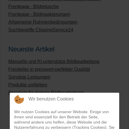
Frontpage - Bildretusche
Frontpage - Bildmaskierungen
Allgemeine Rahmenbedingungen
Suchbegriffe ClippingService24
Neueste Artikel
Manuelle und KI-unterstütze Bildbearbeitung
Freisteller in preiswert-perfekter Qualität
Sonstige Leistungen
Produkte umfärben
Preisliste für digitale Bildbearbeitung
Wir benutzen Cookies
Wir nutzen Cookies auf unserer Website. Einige von
ihnen sind essenziell für den Betrieb der Seite,
während andere uns helfen, diese Website und die
Nutzererfahrung zu verbessern (Tracking Cookies). Sie