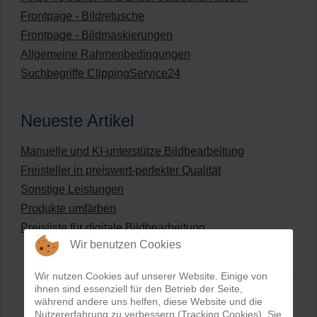
Frontpage - Bildretusche
Frontpage - Bildmaskierungen
Allgemeine Rahmenbedingungen
Suchbegriffe ClippingService24
Neueste Artikel
Manuelle und KI-unterstütze Bildbearbeitung
Freisteller in preiswert-perfekter Qualität
Sonstige Leistungen
Produkte umfärben
Preisliste für digitale Bildbearbeitung
Wir benutzen Cookies
Wir nutzen Cookies auf unserer Website. Einige von
ihnen sind essenziell für den Betrieb der Seite,
während andere uns helfen, diese Website und die
Nutzererfahrung zu verbessern (Tracking Cookies). Sie