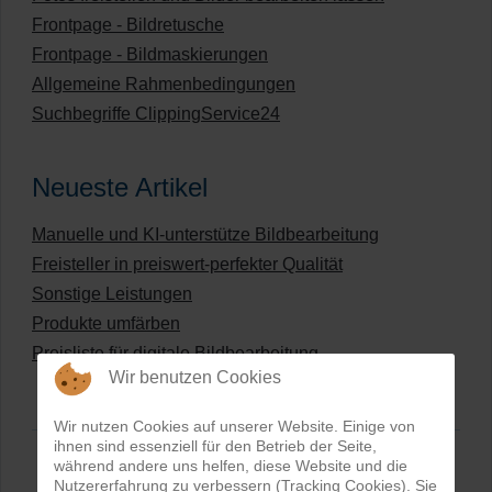
Frontpage - Bildretusche
Frontpage - Bildmaskierungen
Allgemeine Rahmenbedingungen
Suchbegriffe ClippingService24
Neueste Artikel
Manuelle und KI-unterstütze Bildbearbeitung
Freisteller in preiswert-perfekter Qualität
Sonstige Leistungen
Produkte umfärben
Preisliste für digitale Bildbearbeitung
Wir benutzen Cookies
Wir nutzen Cookies auf unserer Website. Einige von
ihnen sind essenziell für den Betrieb der Seite,
während andere uns helfen, diese Website und die
Nutzererfahrung zu verbessern (Tracking Cookies). Sie