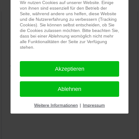
Wir nutzen Cookies auf unserer Website. Einige
von ihnen sind essenziell für den Betrieb der
Seite, während andere uns helfen, diese Website
und die Nutzererfahrung zu verbessern (Tracking
Cookies). Sie können selbst entscheiden, ob Sie
PRO-ducto GmbH
, Fotografie und Bildbearbeitung in
die Cookies zulassen möchten. Bitte beachten Sie,
dass bei einer Ablehnung womöglich nicht mehr
Lichtenau
alle Funktionalitäten der Seite zur Verfügung
5,0
⭐⭐⭐⭐⭐
bei
144 Google-Rezensionen
stehen.
(Stand
11.01.2026)
Alle Rezensionen ansehen
|
Bewertung abgeben
Akzeptieren
Ablehnen
Weitere Informationen
|
Impressum