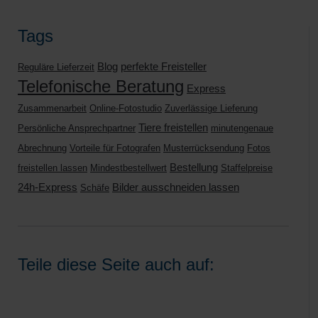
Tags
Blog
perfekte Freisteller
Reguläre Lieferzeit
Telefonische Beratung
Express
Zusammenarbeit
Online-Fotostudio
Zuverlässige Lieferung
Tiere freistellen
Persönliche Ansprechpartner
minutengenaue
Abrechnung
Vorteile für Fotografen
Musterrücksendung
Fotos
Bestellung
freistellen lassen
Mindestbestellwert
Staffelpreise
24h-Express
Bilder ausschneiden lassen
Schäfe
Teile diese Seite auch auf: