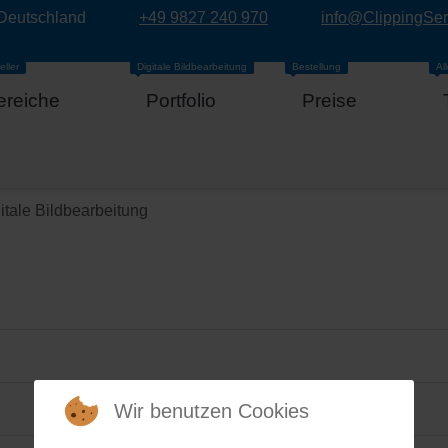
 Deutschland
+49 9827 240 970
info@ClippingSe
eller
Digitale Bildbearbeitung
Bestellung
Al
ereiche
Portfolio
Preise
itale Bildbearbeitung
Wir benutzen Cookies