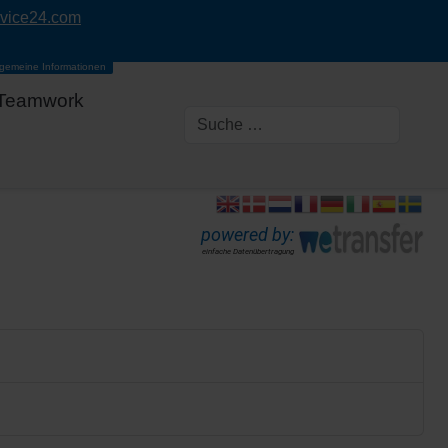
rvice24.com
lgemeine Informationen
Teamwork
powered by:
einfache Datenübertragung