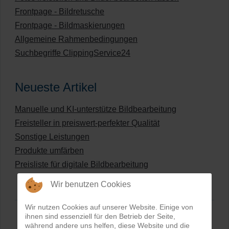
Frontpage - Bildretusche
Frontpage - Bildmaskierungen
Allgemeine Rahmenbedingungen
Suchbegriffe ClippingService24
Neueste Artikel
Manuelle und KI-unterstütze Bildbearbeitung
Freisteller in preiswert-perfekter Qualität
Sonstige Leistungen
Produkte umfärben
Preisliste für digitale Bildbearbeitung
Wir benutzen Cookies
Wir nutzen Cookies auf unserer Website. Einige von
ihnen sind essenziell für den Betrieb der Seite,
während andere uns helfen, diese Website und die