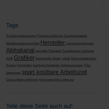
Tags
Schärfeverbesserung
Partnerschaftliche Zusammenarbeit
Hersteller
Mindermengenzuschlag
Leistungsmerkmale
Alphakanal
normaler Standard
Zuverlässige Lieferung
Grafiker
AGB
freigestellte Bilder
solide
Rücksendekosten
Kopien
Fotografen
kaufentscheidende Verbesserungen
Files
spart kostbare Arbeitszeit
übertragen
Grauschleier entfernen
termingerechte Lieferung
Teile diese Seite auch auf: