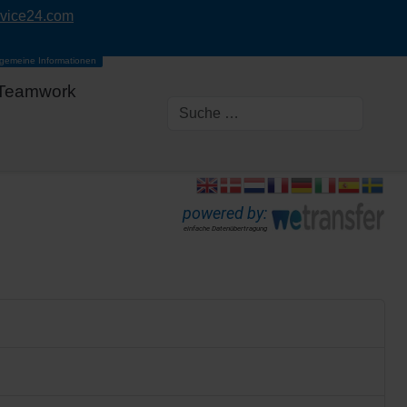
rvice24.com
lgemeine Informationen
Teamwork
powered by:
einfache Datenübertragung