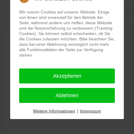
Wir nutzen Cookies auf unserer Website. Einige
von ihnen sind essenziell für den Betrieb der
Seite, während andere uns helfen, diese Website
und die Nutzererfahrung zu verbessern (Tracking
Cookies). Sie können selbst entscheiden, ob Sie
die Cookies zulassen möchten. Bitte beachten Sie,
PRO-ducto GmbH
, Fotografie und Bildbearbeitung in
dass bei einer Ablehnung womöglich nicht mehr
alle Funktionalitäten der Seite zur Verfügung
Lichtenau
stehen.
5,0
⭐⭐⭐⭐⭐
bei
144 Google-Rezensionen
(Stand
11.01.2026)
Akzeptieren
Alle Rezensionen ansehen
|
Bewertung abgeben
Ablehnen
Weitere Informationen
|
Impressum