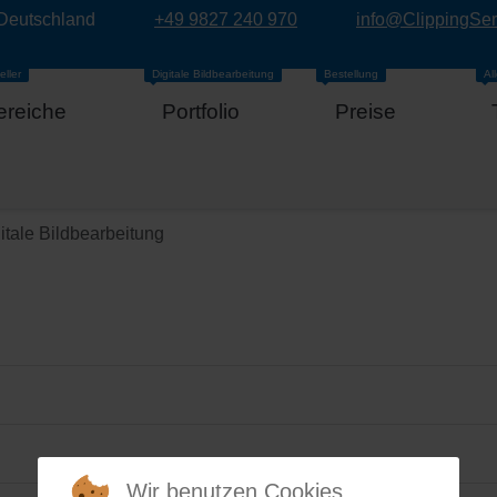
 Deutschland
+49 9827 240 970
info@ClippingSe
eller
Digitale Bildbearbeitung
Bestellung
Al
ereiche
Portfolio
Preise
itale Bildbearbeitung
Wir benutzen Cookies