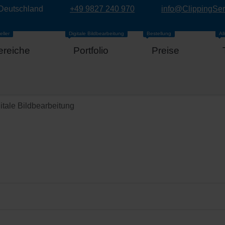
 Deutschland
+49 9827 240 970
info@ClippingSe
eller
Digitale Bildbearbeitung
Bestellung
Al
ereiche
Portfolio
Preise
itale Bildbearbeitung