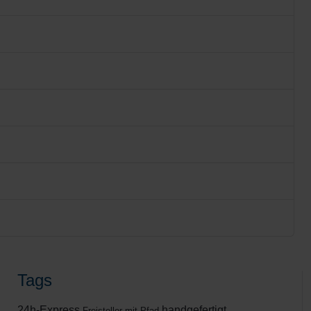
Tags
24h-Express
handgefertigt
Freisteller mit Pfad