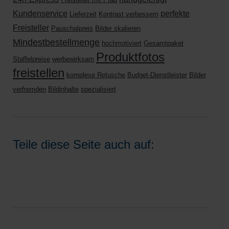
Kundenservice
perfekte
Lieferzeit
Kontrast verbessern
Freisteller
Pauschalpreis
Bilder skalieren
Mindestbestellmenge
hochmotiviert
Gesamtpaket
Produktfotos
Staffelpreise
werbewirksam
freistellen
komplexe Retusche
Budget-Dienstleister
Bilder
verfremden
Bildinhalte
spezialisiert
Teile diese Seite auch auf: