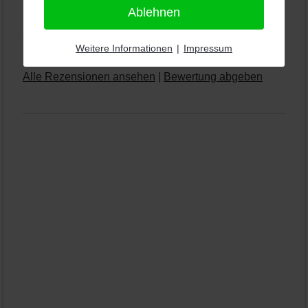
Ablehnen
Lichtenau
5,0
⭐⭐⭐⭐⭐
bei
144 Google-Rezensionen
(Stand
Weitere Informationen
|
Impressum
11.01.2026)
Alle Rezensionen ansehen
|
Bewertung abgeben