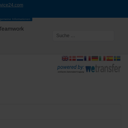
rvice24.com
lgemeine Informationen
Teamwork
powered by:
einfache Datenübertragung