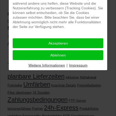
während andere uns helfen, diese Website und die
Nutzererfahrung zu verbessern (Tracking Cookies). Sie
können selbst entscheiden, ob Sie die Cookies
PRO-ducto GmbH
, Fotografie und Bildbearbeitung in
zulassen möchten. Bitte beachten Sie, dass bei einer
Lichtenau
Ablehnung womöglich nicht mehr alle Funktionalitäten
der Seite zur Verfügung stehen.
5,0
⭐⭐⭐⭐⭐
bei
144 Google-Rezensionen
(Stand
11.01.2026)
Alle Rezensionen ansehen
Akzeptieren
|
Bewertung abgeben
Ablehnen
Tags
Weitere Informationen
|
Impressum
planbare Lieferzeiten
inklusive
Alphakanal
Umfärben
Freisteller
knackige Details
Freistellarbeiten
Files übertragen
24 Stunden
Zahlungsbedingungen
FTP-Server
24h-Express
leistungsfähiger Partner
Produktfotos
umfärben
Freigestellte Produktbilder
AGB
Gewährleistung