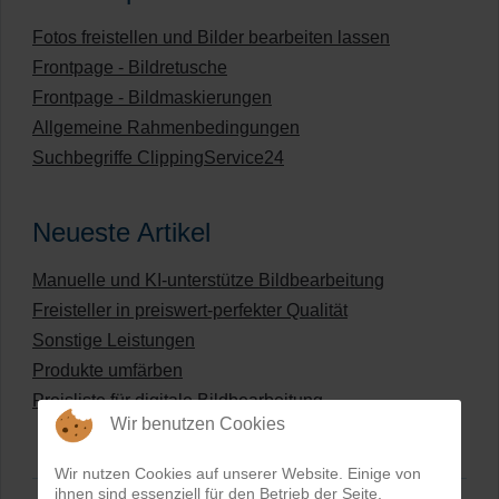
Fotos freistellen und Bilder bearbeiten lassen
Frontpage - Bildretusche
Frontpage - Bildmaskierungen
Allgemeine Rahmenbedingungen
Suchbegriffe ClippingService24
Neueste Artikel
Manuelle und KI-unterstütze Bildbearbeitung
Freisteller in preiswert-perfekter Qualität
Sonstige Leistungen
Produkte umfärben
Preisliste für digitale Bildbearbeitung
Wir benutzen Cookies
Wir nutzen Cookies auf unserer Website. Einige von
ihnen sind essenziell für den Betrieb der Seite,