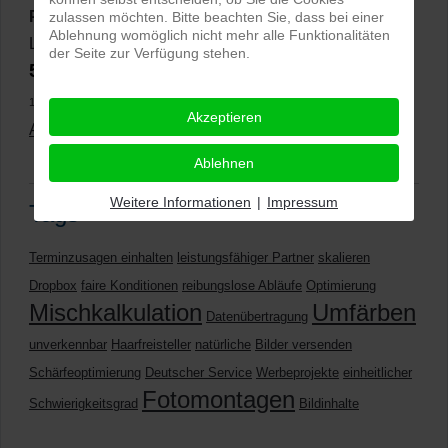
PRO-ducto GmbH
, Fotografie und Bildbearbeitung in
zulassen möchten. Bitte beachten Sie, dass bei einer
Ablehnung womöglich nicht mehr alle Funktionalitäten
Lichtenau
der Seite zur Verfügung stehen.
5,0
⭐⭐⭐⭐⭐
bei
144 Google-Rezensionen
(Stand
11.01.2026)
Akzeptieren
Alle Rezensionen ansehen
|
Bewertung abgeben
Ablehnen
Weitere Informationen
|
Impressum
Tags
Terminzusagen einhalten
leistungsfähiger Partner
skalieren
Dropbox
faire Konditionen
reibungslose Abläufe
Optimierung
Mischkalkulation
Umfärben
Datenübertragung
unverkennbar
Haarfreisteller
natürliche
Bilder versenden
Schärfeoptimierung
Deutscher Service
Werbeprojekte
einheitlicher
Fotomontagen
Schwierigkeitsgrad
Bildinhalte