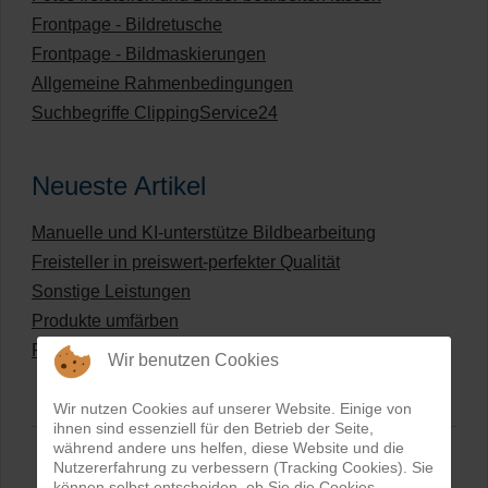
Frontpage - Bildretusche
Frontpage - Bildmaskierungen
Allgemeine Rahmenbedingungen
Suchbegriffe ClippingService24
Neueste Artikel
Manuelle und KI-unterstütze Bildbearbeitung
Freisteller in preiswert-perfekter Qualität
Sonstige Leistungen
Produkte umfärben
Preisliste für digitale Bildbearbeitung
Wir benutzen Cookies
Wir nutzen Cookies auf unserer Website. Einige von
ihnen sind essenziell für den Betrieb der Seite,
während andere uns helfen, diese Website und die
Nutzererfahrung zu verbessern (Tracking Cookies). Sie
können selbst entscheiden, ob Sie die Cookies