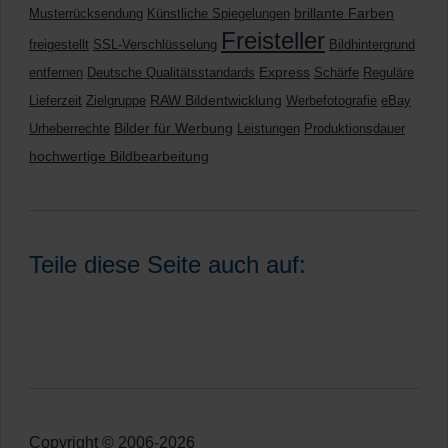
brillante Farben
Musterrücksendung
Künstliche Spiegelungen
Freisteller
freigestellt
SSL-Verschlüsselung
Bildhintergrund
Express
entfernen
Deutsche Qualitätsstandards
Schärfe
Reguläre
RAW Bildentwicklung
Lieferzeit
Zielgruppe
Werbefotografie
eBay
Bilder für Werbung
Urheberrechte
Leistungen
Produktionsdauer
hochwertige Bildbearbeitung
Teile diese Seite auch auf:
Copyright © 2006-2026