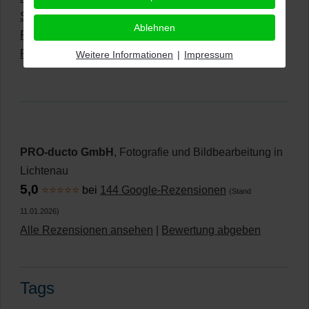
Sonstige Leistungen
Ablehnen
Produkte umfärben
Preisliste für digitale Bildbearbeitung
Weitere Informationen
|
Impressum
PRO-ducto GmbH
, Fotografie und Bildbearbeitung in
Lichtenau
5,0
⭐⭐⭐⭐⭐
bei
144 Google-Rezensionen
(Stand
11.01.2026)
Alle Rezensionen ansehen
|
Bewertung abgeben
Tags