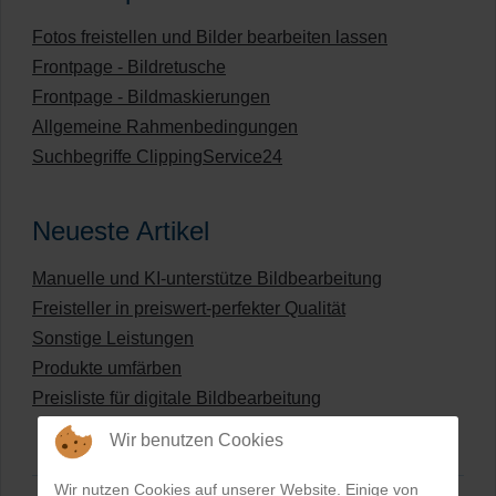
Fotos freistellen und Bilder bearbeiten lassen
Frontpage - Bildretusche
Frontpage - Bildmaskierungen
Allgemeine Rahmenbedingungen
Suchbegriffe ClippingService24
Neueste Artikel
Manuelle und KI-unterstütze Bildbearbeitung
Freisteller in preiswert-perfekter Qualität
Sonstige Leistungen
Produkte umfärben
Preisliste für digitale Bildbearbeitung
Wir benutzen Cookies
Wir nutzen Cookies auf unserer Website. Einige von