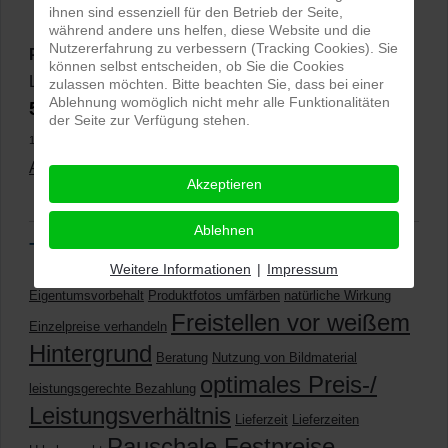
ihnen sind essenziell für den Betrieb der Seite,
während andere uns helfen, diese Website und die
Nutzererfahrung zu verbessern (Tracking Cookies). Sie
PRO-ducto GmbH
, Fotografie und Bildbearbeitung in
können selbst entscheiden, ob Sie die Cookies
Lichtenau
zulassen möchten. Bitte beachten Sie, dass bei einer
Ablehnung womöglich nicht mehr alle Funktionalitäten
5,0
⭐⭐⭐⭐⭐
bei
144 Google-Rezensionen
(Stand
der Seite zur Verfügung stehen.
11.01.2026)
Alle Rezensionen ansehen
|
Bewertung abgeben
Akzeptieren
Ablehnen
Tags
Weitere Informationen
|
Impressum
Eigentumsvorbehalt
Produktfotos umfärben
natürliche Wirkung
Freistellen vor weißem
Einzelpreise verhandeln
Hintergrund
Beratung
Nutzung von Bildmaterial
optimales Preis-/
leistungsgerechte Bezahlung
Leistungsverhältnis
Lieferzeit
Lieferzeiten
Pauschale Festpreise