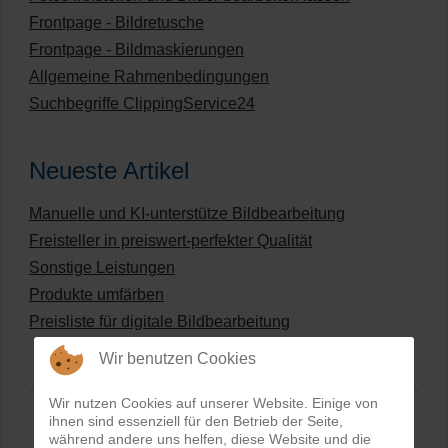
Frontpage - Bildretusche
Frontpage - Bildmaskierungen
Allgemeine Rahmenbedingungen
Suchbegriffe ClippingService24
Neueste Artikel
Manuelle und KI-unterstütze Bildbearbeitung
Freisteller in preiswert-perfekter Qualität
Sonstige Leistungen
Produkte umfärben
Preisliste für digitale Bildbearbeitung
Wir benutzen Cookies
Wir nutzen Cookies auf unserer Website. Einige von
ihnen sind essenziell für den Betrieb der Seite,
während andere uns helfen, diese Website und die