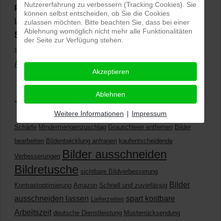
Nutzererfahrung zu verbessern (Tracking Cookies). Sie
PRO-ducto GmbH
, Fotografie und Bildbearbeitung in
können selbst entscheiden, ob Sie die Cookies
Lichtenau
zulassen möchten. Bitte beachten Sie, dass bei einer
Ablehnung womöglich nicht mehr alle Funktionalitäten
5,0
⭐⭐⭐⭐⭐
bei
144 Google-Rezensionen
(Stand
der Seite zur Verfügung stehen.
11.01.2026)
Alle Rezensionen ansehen
|
Bewertung abgeben
Akzeptieren
Ablehnen
Tags
Weitere Informationen
|
Impressum
Schärfe
Mindermengenzuschlag
Grauschleier entfernen
Bilder
bearbeiten
Bildentwicklung anfragen
kaufentscheidende
Bilder ausschneiden
Verbesserungen
Bildretusche
sichtbare Bildverbesserung
Bilder
Kontrastoptimierung
Amazon
Schnell und zuverlässig
ausschneiden lassen
spart kostbare
Lieferzeiten
Arbeitszeit
deutsche Dienstleistung
Musterrücksendung