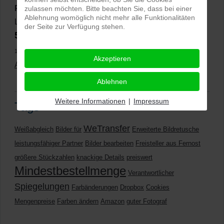
PRO-ducto GmbH
, Fotografie und Bildbearbeitung in
zulassen möchten. Bitte beachten Sie, dass bei einer
Ablehnung womöglich nicht mehr alle Funktionalitäten
Lichtenau
der Seite zur Verfügung stehen.
5,0
⭐⭐⭐⭐⭐
bei
144 Google-Rezensionen
(Stand
11.01.2026)
Akzeptieren
Alle Rezensionen ansehen
|
Bewertung abgeben
Ablehnen
Weitere Informationen
|
Impressum
Tags
WeTransfer
Weißabgleich
Bilder für
Erweiterte Bildretusche
leistungsfähiger Partner
Bilder bearbeiten
Freisteller aus Fernost
größere Stückzahlen
knackige Details
preiswert
Mindestbestellmenge
Verantwortlicher
Spiegelungen
Farbänderungen
Dropbox
Cookies
Mengenpreise
Farben ändern
Amazon
guter Fotograf