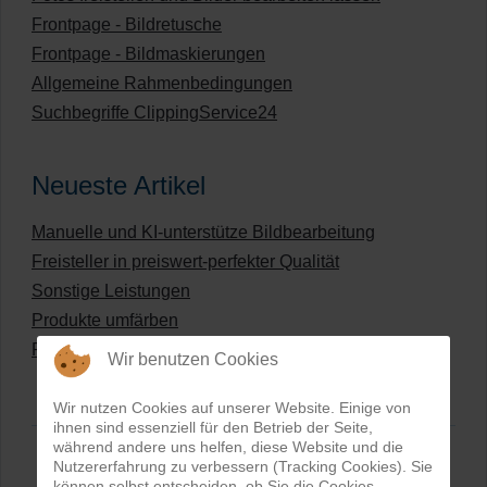
Frontpage - Bildretusche
Frontpage - Bildmaskierungen
Allgemeine Rahmenbedingungen
Suchbegriffe ClippingService24
Neueste Artikel
Manuelle und KI-unterstütze Bildbearbeitung
Freisteller in preiswert-perfekter Qualität
Sonstige Leistungen
Produkte umfärben
Preisliste für digitale Bildbearbeitung
Wir benutzen Cookies
Wir nutzen Cookies auf unserer Website. Einige von
ihnen sind essenziell für den Betrieb der Seite,
während andere uns helfen, diese Website und die
Nutzererfahrung zu verbessern (Tracking Cookies). Sie
können selbst entscheiden, ob Sie die Cookies