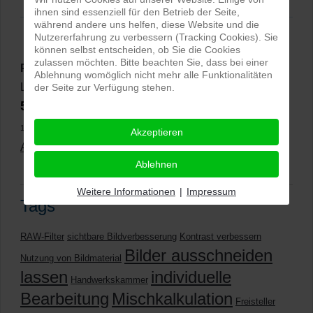
ihnen sind essenziell für den Betrieb der Seite,
während andere uns helfen, diese Website und die
Nutzererfahrung zu verbessern (Tracking Cookies). Sie
können selbst entscheiden, ob Sie die Cookies
zulassen möchten. Bitte beachten Sie, dass bei einer
PRO-ducto GmbH
, Fotografie und Bildbearbeitung in
Ablehnung womöglich nicht mehr alle Funktionalitäten
Lichtenau
der Seite zur Verfügung stehen.
5,0
⭐⭐⭐⭐⭐
bei
144 Google-Rezensionen
(Stand
11.01.2026)
Akzeptieren
Alle Rezensionen ansehen
|
Bewertung abgeben
Ablehnen
Weitere Informationen
|
Impressum
Tags
RAW-Filter
sichtbare Bildverbesserung
Kontrast verbessern
Bilder ausschneiden
Nutzung von Bildmaterial
lassen
individuelle
Handwerkskammer
Bearbeitung
Mischkalkulation
Freisteller