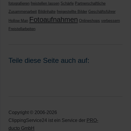
fotografieren
freistellen lassen
Schärfe
Partnerschaftliche
Zusammenarbeit
Bildinhalte
freigestellte Bilder
Geschäftsführer
Fotoaufnahmen
Hollow Man
Onlineshops
verbessern
Freistellarbeiten
Teile diese Seite auch auf:
Copyright © 2006-2026
ClippingService24 ist ein Service der
PRO-
ducto GmbH