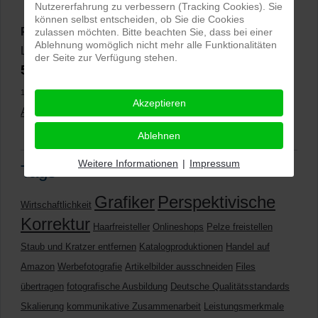
Nutzererfahrung zu verbessern (Tracking Cookies). Sie
können selbst entscheiden, ob Sie die Cookies
PRO-ducto GmbH
, Fotografie und Bildbearbeitung in
zulassen möchten. Bitte beachten Sie, dass bei einer
Ablehnung womöglich nicht mehr alle Funktionalitäten
Lichtenau
der Seite zur Verfügung stehen.
5,0
⭐⭐⭐⭐⭐
bei
144 Google-Rezensionen
(Stand
11.01.2026)
Akzeptieren
Alle Rezensionen ansehen
|
Bewertung abgeben
Ablehnen
Weitere Informationen
|
Impressum
Tags
Grafiker
Perspektivische
Wirtschaftlichkeit
Korrektur
Haarfreisteller
Onlineshops
Pelze freistellen
Staub und Kratzer entfernen
Katalogproduktionen
Handel auf
Amazon
Werbefotografie
Artikelbilder ausschneiden
Files
übertragen
fotografische Ausbildung
Deutsche Qualitätsstandards
Skalierung
kommunikative Zusammenarbeit
Leistungsmerkmale