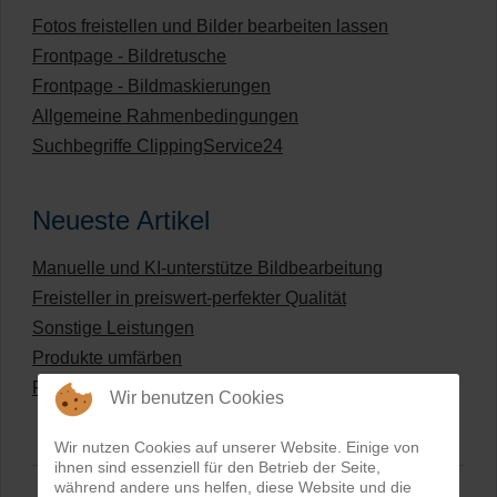
Fotos freistellen und Bilder bearbeiten lassen
Frontpage - Bildretusche
Frontpage - Bildmaskierungen
Allgemeine Rahmenbedingungen
Suchbegriffe ClippingService24
Neueste Artikel
Manuelle und KI-unterstütze Bildbearbeitung
Freisteller in preiswert-perfekter Qualität
Sonstige Leistungen
Produkte umfärben
Preisliste für digitale Bildbearbeitung
Wir benutzen Cookies
Wir nutzen Cookies auf unserer Website. Einige von
ihnen sind essenziell für den Betrieb der Seite,
während andere uns helfen, diese Website und die