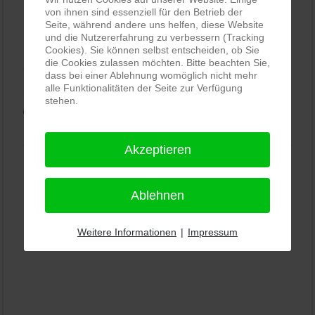
von ihnen sind essenziell für den Betrieb der
Seite, während andere uns helfen, diese Website
PRO-ducto GmbH
, Fotografie und Bildbearbeitung in
und die Nutzererfahrung zu verbessern (Tracking
Lichtenau
Cookies). Sie können selbst entscheiden, ob Sie
die Cookies zulassen möchten. Bitte beachten Sie,
5,0
⭐⭐⭐⭐⭐
bei
144 Google-Rezensionen
(Stand
dass bei einer Ablehnung womöglich nicht mehr
alle Funktionalitäten der Seite zur Verfügung
11.01.2026)
stehen.
Alle Rezensionen ansehen
|
Bewertung abgeben
Akzeptieren
Ablehnen
Weitere Informationen
|
Impressum