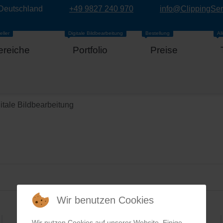
 Deutschland
+49 9827 240 970
info@ClippingSe
eller
Digitale Bildbearbeitung
Bestellung
Al
ereiche
Portfolio
Preise
itale Bildbearbeitung
Wir benutzen Cookies
Wir nutzen Cookies auf unserer Website. Einige