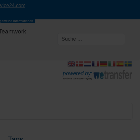
rvice24.com
lgemeine Informationen
Teamwork
powered by:
einfache Datenübertragung
Tags