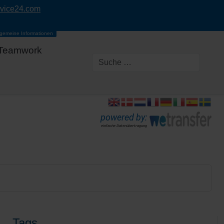
rvice24.com
lgemeine Informationen
Teamwork
powered by:
einfache Datenübertragung
Tags