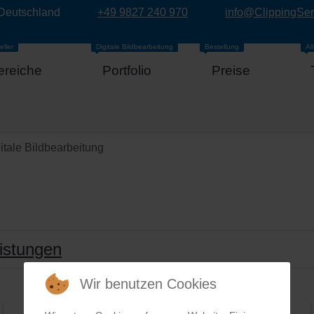
 Deutschland
+49 9827 240 970
info@ClippingSe
eller
Digitale Bildbearbeitung
Bestellung
Al
ereiche
Portfolio
Preise
itale Bildbearbeitung
eistungen
Wir benutzen Cookies