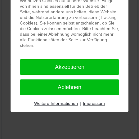
Wir nutzen Cookies auf unserer Website. Einige
von ihnen sind essenziell für den Betrieb der
Seite, während andere uns helfen, diese Website
PRO-ducto GmbH
, Fotografie und Bildbearbeitung in
und die Nutzererfahrung zu verbessern (Tracking
Lichtenau
Cookies). Sie können selbst entscheiden, ob Sie
die Cookies zulassen möchten. Bitte beachten Sie,
5,0
⭐⭐⭐⭐⭐
bei
144 Google-Rezensionen
(Stand
dass bei einer Ablehnung womöglich nicht mehr
alle Funktionalitäten der Seite zur Verfügung
11.01.2026)
stehen.
Alle Rezensionen ansehen
|
Bewertung abgeben
Akzeptieren
Ablehnen
Weitere Informationen
|
Impressum