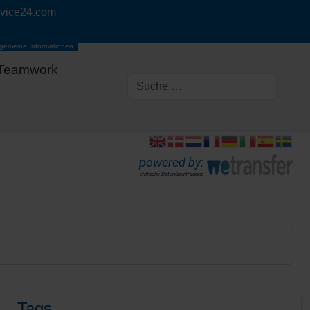
rvice24.com
lgemeine Informationen
Teamwork
powered by:
einfache Datenübertragung
Tags