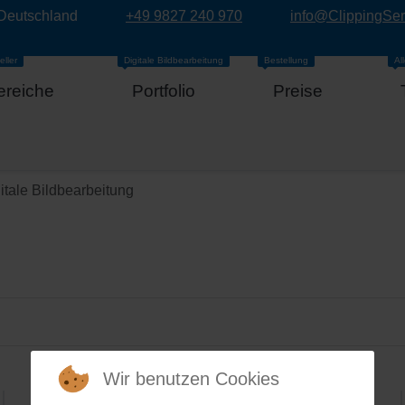
 Deutschland
+49 9827 240 970
info@ClippingSe
eller
Digitale Bildbearbeitung
Bestellung
Al
ereiche
Portfolio
Preise
itale Bildbearbeitung
Wir benutzen Cookies