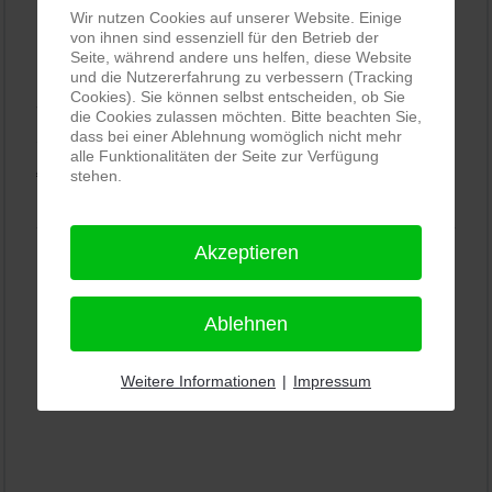
Wir nutzen Cookies auf unserer Website. Einige
von ihnen sind essenziell für den Betrieb der
PRO-ducto GmbH
, Fotografie und Bildbearbeitung in
Seite, während andere uns helfen, diese Website
Lichtenau
und die Nutzererfahrung zu verbessern (Tracking
Cookies). Sie können selbst entscheiden, ob Sie
5,0
⭐⭐⭐⭐⭐
bei
144 Google-Rezensionen
(Stand
die Cookies zulassen möchten. Bitte beachten Sie,
dass bei einer Ablehnung womöglich nicht mehr
11.01.2026)
alle Funktionalitäten der Seite zur Verfügung
Alle Rezensionen ansehen
|
Bewertung abgeben
stehen.
Akzeptieren
Ablehnen
Weitere Informationen
|
Impressum