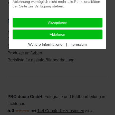
Ablehnung womöglich nicht mehr alle Funktionalitäten
Suchbegriffe ClippingService24
der Seite zur Verfügung stehen.
Neueste Artikel
Akzeptieren
Manuelle und KI-unterstütze Bildbearbeitung
Ablehnen
Freisteller in preiswert-perfekter Qualität
Weitere Informationen
|
Impressum
Sonstige Leistungen
Produkte umfärben
Preisliste für digitale Bildbearbeitung
PRO-ducto GmbH
, Fotografie und Bildbearbeitung in
Lichtenau
5,0
⭐⭐⭐⭐⭐
bei
144 Google-Rezensionen
(Stand