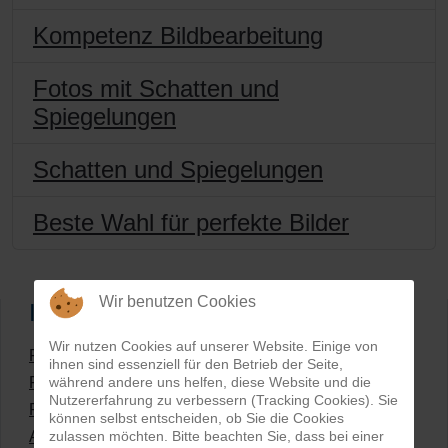
Kompetenz Bildbearbeitung
Fotos mit Schatten und
Spiegelungen
Schatten und Spiegelungen
Beste Wahl für perfekte Bilder
Wir benutzen Cookies
Im Blickpunkt
Wir nutzen Cookies auf unserer Website. Einige von
Fotos freistellen und Bilder bearbeiten lassen
ihnen sind essenziell für den Betrieb der Seite,
während andere uns helfen, diese Website und die
Frontpage - Bildretusche
Nutzererfahrung zu verbessern (Tracking Cookies). Sie
Frontpage - Bildmaskierungen
können selbst entscheiden, ob Sie die Cookies
zulassen möchten. Bitte beachten Sie, dass bei einer
Allgemeine Rahmenbedingungen