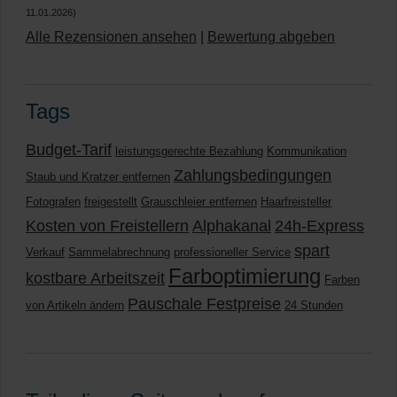
11.01.2026)
Alle Rezensionen ansehen
|
Bewertung abgeben
Tags
Budget-Tarif
leistungsgerechte Bezahlung
Kommunikation
Zahlungsbedingungen
Staub und Kratzer entfernen
Fotografen
freigestellt
Grauschleier entfernen
Haarfreisteller
Kosten von Freistellern
Alphakanal
24h-Express
spart
Verkauf
Sammelabrechnung
professioneller Service
Farboptimierung
kostbare Arbeitszeit
Farben
Pauschale Festpreise
von Artikeln ändern
24 Stunden