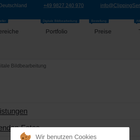
 Deutschland
+49 9827 240 970
info@ClippingSe
eller
Digitale Bildbearbeitung
Bestellung
Al
ereiche
Portfolio
Preise
itale Bildbearbeitung
eistungen
llenden Fotos
Wir benutzen Cookies