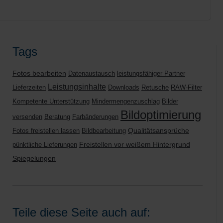
Tags
Fotos bearbeiten
Datenaustausch
leistungsfähiger Partner
Leistungsinhalte
Lieferzeiten
Downloads
Retusche
RAW-Filter
Kompetente Unterstützung
Mindermengenzuschlag
Bilder
Bildoptimierung
versenden
Beratung
Farbänderungen
Qualitätsansprüche
Fotos freistellen lassen
Bildbearbeitung
Freistellen vor weißem Hintergrund
pünktliche Lieferungen
Spiegelungen
Teile diese Seite auch auf: