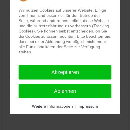
Wir nutzen Cookies auf unserer Website. Einige
von ihnen sind essenziell für den Betrieb der
Seite, während andere uns helfen, diese Website
und die Nutzererfahrung zu verbessern (Tracking
Cookies). Sie können selbst entscheiden, ob Sie
die Cookies zulassen möchten. Bitte beachten Sie,
dass bei einer Ablehnung womöglich nicht mehr
PRO-ducto GmbH
, Fotografie und Bildbearbeitung in
alle Funktionalitäten der Seite zur Verfügung
Lichtenau
stehen.
5,0
⭐⭐⭐⭐⭐
bei
144 Google-Rezensionen
(Stand
11.01.2026)
Akzeptieren
Alle Rezensionen ansehen
|
Bewertung abgeben
Ablehnen
Weitere Informationen
|
Impressum