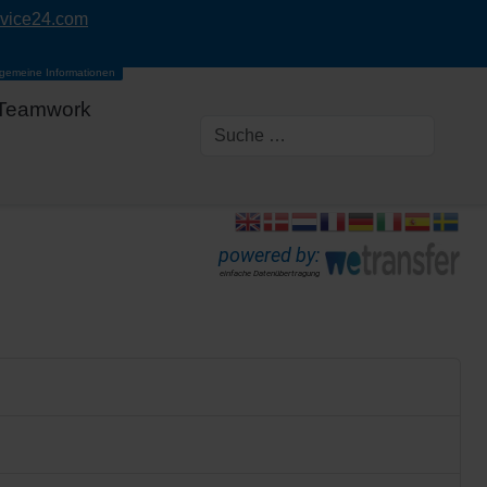
rvice24.com
lgemeine Informationen
Teamwork
powered by:
einfache Datenübertragung