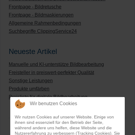
Frontpage - Bildretusche
Frontpage - Bildmaskierungen
Allgemeine Rahmenbedingungen
Suchbegriffe ClippingService24
Neueste Artikel
Manuelle und KI-unterstütze Bildbearbeitung
Freisteller in preiswert-perfekter Qualität
Sonstige Leistungen
Produkte umfärben
Preisliste für digitale Bildbearbeitung
Wir benutzen Cookies
Wir nutzen Cookies auf unserer Website. Einige von
ihnen sind essenziell für den Betrieb der Seite,
während andere uns helfen, diese Website und die
Nutzererfahrung zu verbessern (Tracking Cookies). Sie