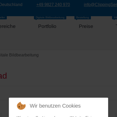
 Deutschland
+49 9827 240 970
info@ClippingSe
eller
Digitale Bildbearbeitung
Bestellung
Al
ereiche
Portfolio
Preise
itale Bildbearbeitung
ad
Wir benutzen Cookies