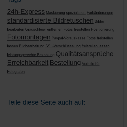
24h-Express
Maskierung
spezialisiert
Farbänderungen
standardisierte Bildretuschen
Bilder
bearbeiten
Grauschleier entfernen
Fotos freistellen
Positionierung
Fotomontagen
Paypal-Vorauskasse
Fotos freistellen
lassen
Bildbearbeitung
SSL-Verschlüsselung
freistellen lassen
Qualitätsansprüche
leistungsgerechte Bezahlung
Erreichbarkeit
Bestellung
Vorteile für
Fotografen
Teile diese Seite auch auf: