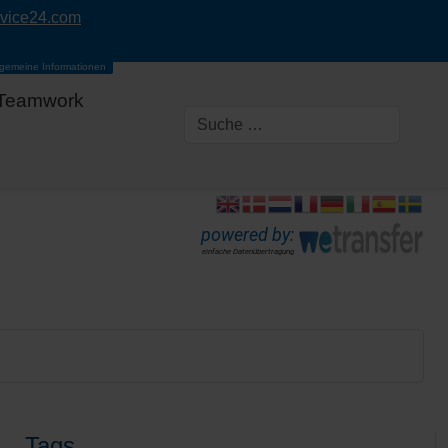
rvice24.com
lgemeine Informationen
Teamwork
powered by:
einfache Datenübertragung
Tags