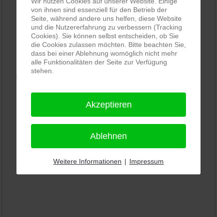
Wir nutzen Cookies auf unserer Website. Einige
von ihnen sind essenziell für den Betrieb der
Seite, während andere uns helfen, diese Website
PRO-ducto GmbH
, Fotografie und Bildbearbeitung in
und die Nutzererfahrung zu verbessern (Tracking
Lichtenau
Cookies). Sie können selbst entscheiden, ob Sie
5,0
die Cookies zulassen möchten. Bitte beachten Sie,
⭐⭐⭐⭐⭐
bei
144 Google-Rezensionen
(Stand
dass bei einer Ablehnung womöglich nicht mehr
11.01.2026)
alle Funktionalitäten der Seite zur Verfügung
stehen.
Alle Rezensionen ansehen
|
Bewertung abgeben
Akzeptieren
Ablehnen
Weitere Informationen
|
Impressum