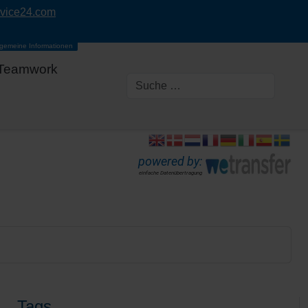
rvice24.com
lgemeine Informationen
Teamwork
powered by:
einfache Datenübertragung
Tags