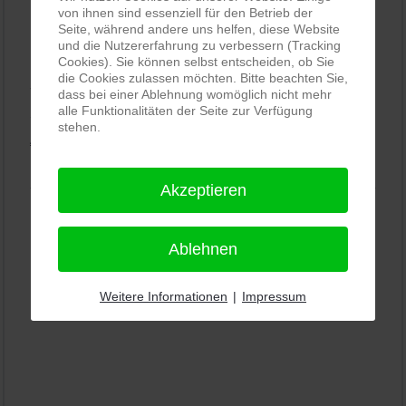
von ihnen sind essenziell für den Betrieb der
Seite, während andere uns helfen, diese Website
PRO-ducto GmbH
, Fotografie und Bildbearbeitung in
und die Nutzererfahrung zu verbessern (Tracking
Lichtenau
Cookies). Sie können selbst entscheiden, ob Sie
die Cookies zulassen möchten. Bitte beachten Sie,
5,0
⭐⭐⭐⭐⭐
bei
144 Google-Rezensionen
(Stand
dass bei einer Ablehnung womöglich nicht mehr
alle Funktionalitäten der Seite zur Verfügung
11.01.2026)
stehen.
Alle Rezensionen ansehen
|
Bewertung abgeben
Akzeptieren
Ablehnen
Weitere Informationen
|
Impressum