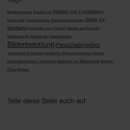
Kosten von Freistellern
Mindestmenge
Ausflecken
Bilder für
freigestellt
Positionierung
Sammelabrechnung
Werbung
Freisteller aus Fernost
Handel auf Amazon
Urheberrecht
Künstliche Spiegelungen
Bildentwicklung
Pauschalangebot
Jahrelange Erfahrung
natürliche Wirkung
knackige Details
Datenübertragung
Leistungen
Nutzung von Bildmaterial
Budget-
Preis-Niveau
Teile diese Seite auch auf: