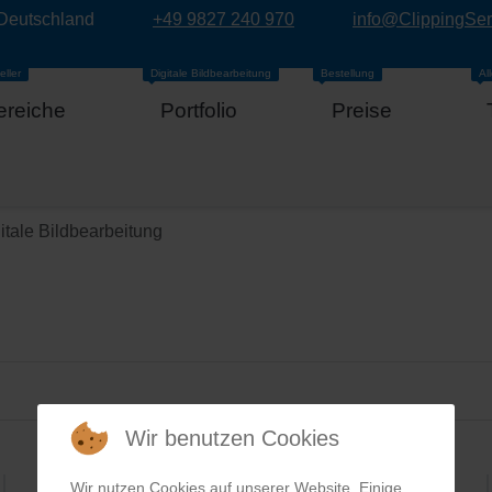
 Deutschland
+49 9827 240 970
info@ClippingSe
eller
Digitale Bildbearbeitung
Bestellung
Al
ereiche
Portfolio
Preise
itale Bildbearbeitung
Wir benutzen Cookies
Wir nutzen Cookies auf unserer Website. Einige