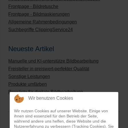
Frontpage - Bildretusche
Frontpage - Bildmaskierungen
Allgemeine Rahmenbedingungen
Suchbegriffe ClippingService24
Neueste Artikel
Manuelle und KI-unterstütze Bildbearbeitung
Freisteller in preiswert-perfekter Qualität
Sonstige Leistungen
Produkte umfärben
Preisliste für digitale Bildbearbeitung
Wir benutzen Cookies
Wir nutzen Cookies auf unserer Website. Einige von
ihnen sind essenziell für den Betrieb der Seite,
während andere uns helfen, diese Website und die
Nutzererfahrung zu verbessern (Tracking Cookies). Sie