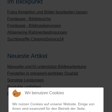
Im Blickpunkt
Fotos freistellen und Bilder bearbeiten lassen
Frontpage - Bildretusche
Frontpage - Bildmaskierungen
Allgemeine Rahmenbedingungen
Suchbegriffe ClippingService24
Neueste Artikel
Manuelle und KI-unterstütze Bildbearbeitung
Freisteller in preiswert-perfekter Qualität
Sonstige Leistungen
Produkte umfärben
Wir benutzen Cookies
Preisliste für digitale Bildbearbeitung
Wir nutzen Cookies auf unserer Website. Einige von
ihnen sind essenziell für den Betrieb der Seite,