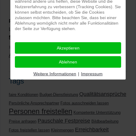
während andere uns helfen, diese Website und die
Nutzererfahrung zu verbessern (Tracking Cookies). Sie
können selbst entscheiden, ob Sie die Cookies
zulassen möchten. Bitte beachten Sie, dass bei einer
PRO-ducto GmbH
, Fotografie und Bildbearbeitung in
Ablehnung womöglich nicht mehr alle Funktionalitäten
der Seite zur Verfügung stehen.
Lichtenau
5,0
⭐⭐⭐⭐⭐
bei
144 Google-Rezensionen
(Stand
11.01.2026)
Akzeptieren
Alle Rezensionen ansehen
|
Bewertung abgeben
Ablehnen
Weitere Informationen
|
Impressum
Tags
Qualitätsansprüche
faire Konditionen
Budget-Dienstleistung
Persönliche Ansprechpartner
Fotos ausschneiden lassen
Personen freistellen
Kompetente Unterstützung
Pauschale Festpreise
Preise anfragen
Bildbearbeitung
Erreichbarkeit
Fotos freistellen lassen
Kleinmengen