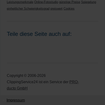
Leistungsmerkmale
Online-Fotostudio
günstige Preise
Spiegelung
einheitlicher Schwierigkeitsgrad
preiswert
Cookies
Teile diese Seite auch auf:
Copyright © 2006-2026
ClippingService24 ist ein Service der
PRO-
ducto GmbH
Impressum