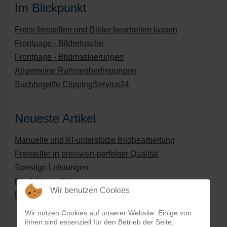
Im Blickpunkt
Fotos freistellen und Bilder bearbeiten lassen
Frontpage - Bildretusche
Frontpage - Bildmaskierungen
Allgemeine Rahmenbedingungen
Suchbegriffe ClippingService24
Neueste Artikel
Manuelle und KI-unterstütze Bildbearbeitung
Freisteller in preiswert-perfekter Qualität
Sonstige Leistungen
Produkte umfärben
Wir benutzen Cookies
Preisliste für digitale Bildbearbeitung
Wir nutzen Cookies auf unserer Website. Einige von
ihnen sind essenziell für den Betrieb der Seite,