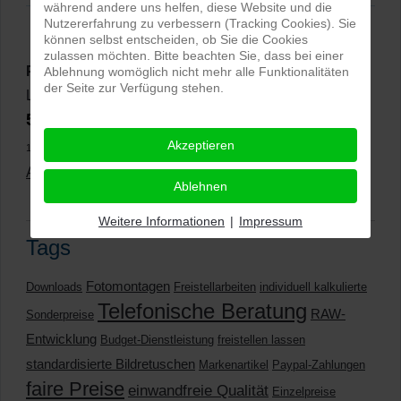
während andere uns helfen, diese Website und die
Nutzererfahrung zu verbessern (Tracking Cookies). Sie
können selbst entscheiden, ob Sie die Cookies
zulassen möchten. Bitte beachten Sie, dass bei einer
PRO-ducto GmbH
, Fotografie und Bildbearbeitung in
Ablehnung womöglich nicht mehr alle Funktionalitäten
der Seite zur Verfügung stehen.
Lichtenau
5,0
⭐⭐⭐⭐⭐
bei
144 Google-Rezensionen
(Stand
Akzeptieren
11.01.2026)
Alle Rezensionen ansehen
|
Bewertung abgeben
Ablehnen
Weitere Informationen
|
Impressum
Tags
Fotomontagen
Downloads
Freistellarbeiten
individuell kalkulierte
Telefonische Beratung
RAW-
Sonderpreise
Entwicklung
Budget-Dienstleistung
freistellen lassen
standardisierte Bildretuschen
Markenartikel
Paypal-Zahlungen
faire Preise
einwandfreie Qualität
Einzelpreise