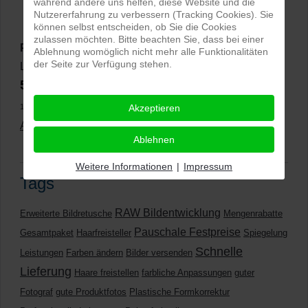
während andere uns helfen, diese Website und die
Nutzererfahrung zu verbessern (Tracking Cookies). Sie
können selbst entscheiden, ob Sie die Cookies
zulassen möchten. Bitte beachten Sie, dass bei einer
PRO-ducto GmbH
, Fotografie und Bildbearbeitung in
Ablehnung womöglich nicht mehr alle Funktionalitäten
der Seite zur Verfügung stehen.
Lichtenau
5,0
⭐⭐⭐⭐⭐
bei
144 Google-Rezensionen
(Stand
11.01.2026)
Akzeptieren
Alle Rezensionen ansehen
|
Bewertung abgeben
Ablehnen
Weitere Informationen
|
Impressum
Tags
RAW Bildentwicklung
Erweiterte Bildretusche
Mengenrabatte
Pauschale Festpreise
Gesamtpaket
Haarfreisteller
Spiegelung
Schnelle
Leistungen
Farben ändern
Bilder versenden
Lieferung
Haare freistellen
farbliche Anpassungen
guter
Fotograf
gute Produktfotos
Plastische Formkorrektur