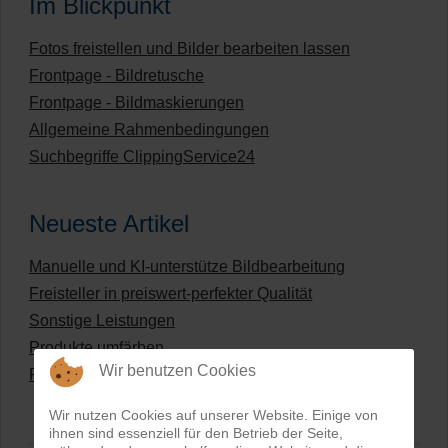
Im Blickpunkt
Fotos freistellen und Bilder bearbeiten lassen
Frontpage - Bildretusche
Frontpage - Bildmaskierungen
Allgemeine Rahmenbedingungen
Suchbegriffe ClippingService24
Neueste Artikel
Manuelle und KI-unterstütze Bildbearbeitung
Freisteller in preiswert-perfekter Qualität
Sonstige Leistungen
Produkte umfärben
Wir benutzen Cookies
Preisliste für digitale Bildbearbeitung
Wir nutzen Cookies auf unserer Website. Einige von
ihnen sind essenziell für den Betrieb der Seite,