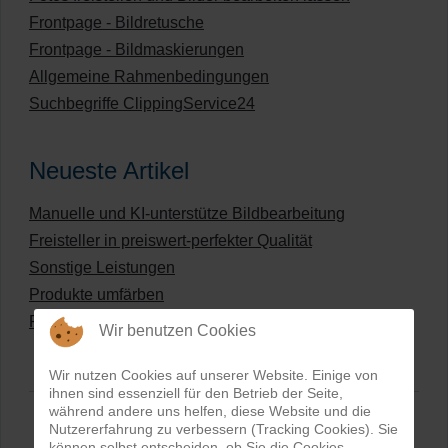
Frontpage - Bildretusche
Frontpage - Bildmaskierungen
Allgemeine Rahmenbedingungen
Suchbegriffe ClippingService24
Neueste Artikel
Manuelle und KI-unterstütze Bildbearbeitung
Freisteller in preiswert-perfekter Qualität
Sonstige Leistungen
Produkte umfärben
Preisliste für digitale Bildbearbeitung
Wir benutzen Cookies
Wir nutzen Cookies auf unserer Website. Einige von
ihnen sind essenziell für den Betrieb der Seite,
während andere uns helfen, diese Website und die
Nutzererfahrung zu verbessern (Tracking Cookies). Sie
können selbst entscheiden, ob Sie die Cookies