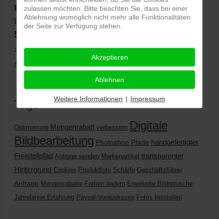
PRO-ducto GmbH
, Fotografie und Bildbearbeitung in
zulassen möchten. Bitte beachten Sie, dass bei einer
Ablehnung womöglich nicht mehr alle Funktionalitäten
Lichtenau
der Seite zur Verfügung stehen.
5,0
⭐⭐⭐⭐⭐
bei
144 Google-Rezensionen
(Stand
11.01.2026)
Akzeptieren
Alle Rezensionen ansehen
|
Bewertung abgeben
Ablehnen
Weitere Informationen
|
Impressum
Tags
Digitale
Mengenrabatt
Optimierung
verbessern
Bildbearbeitung
handgefertigter
Photoshop Pfade
Freistellpfad
transparenter
Anfrage senden
Markenartikel
Hintergrund
Cookies
Produktfoto
Schärfe
Geschäftsführer
Anfrage
Mengenrabatte
Farben ändern
Erweiterte Bildretusche
Jahrelange Erfahrung
Paypal-Vorauskasse
Fotos freistellen