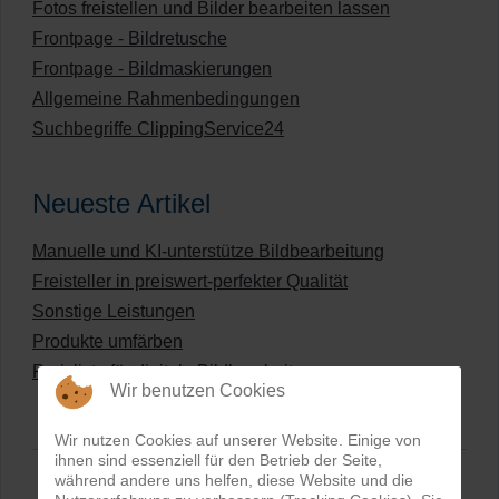
Fotos freistellen und Bilder bearbeiten lassen
Frontpage - Bildretusche
Frontpage - Bildmaskierungen
Allgemeine Rahmenbedingungen
Suchbegriffe ClippingService24
Neueste Artikel
Manuelle und KI-unterstütze Bildbearbeitung
Freisteller in preiswert-perfekter Qualität
Sonstige Leistungen
Produkte umfärben
Preisliste für digitale Bildbearbeitung
Wir benutzen Cookies
Wir nutzen Cookies auf unserer Website. Einige von
ihnen sind essenziell für den Betrieb der Seite,
während andere uns helfen, diese Website und die