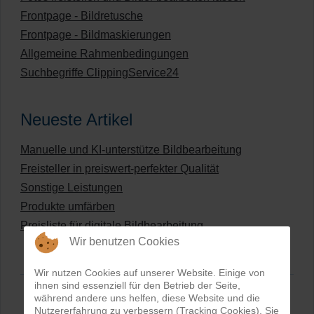
Frontpage - Bildretusche
Frontpage - Bildmaskierungen
Allgemeine Rahmenbedingungen
Suchbegriffe ClippingService24
Neueste Artikel
Manuelle und KI-unterstütze Bildbearbeitung
Freisteller in preiswert-perfekter Qualität
Sonstige Leistungen
Produkte umfärben
Preisliste für digitale Bildbearbeitung
Wir benutzen Cookies
Wir nutzen Cookies auf unserer Website. Einige von
ihnen sind essenziell für den Betrieb der Seite,
während andere uns helfen, diese Website und die
Nutzererfahrung zu verbessern (Tracking Cookies). Sie