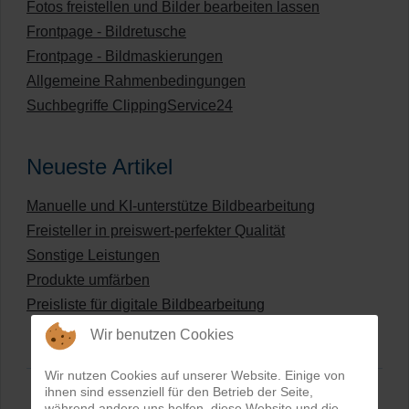
Fotos freistellen und Bilder bearbeiten lassen
Frontpage - Bildretusche
Frontpage - Bildmaskierungen
Allgemeine Rahmenbedingungen
Suchbegriffe ClippingService24
Neueste Artikel
Manuelle und KI-unterstütze Bildbearbeitung
Freisteller in preiswert-perfekter Qualität
Sonstige Leistungen
Produkte umfärben
Preisliste für digitale Bildbearbeitung
Wir benutzen Cookies
Wir nutzen Cookies auf unserer Website. Einige von
ihnen sind essenziell für den Betrieb der Seite,
während andere uns helfen, diese Website und die