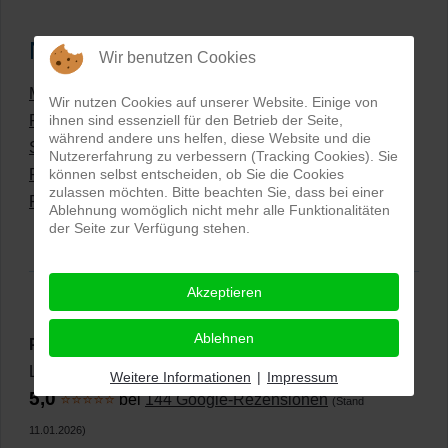
Neueste Artikel
Wir benutzen Cookies
Manuelle und KI-unterstütze Bildbearbeitung
Wir nutzen Cookies auf unserer Website. Einige von
Freisteller in preiswert-perfekter Qualität
ihnen sind essenziell für den Betrieb der Seite,
während andere uns helfen, diese Website und die
Sonstige Leistungen
Nutzererfahrung zu verbessern (Tracking Cookies). Sie
Produkte umfärben
können selbst entscheiden, ob Sie die Cookies
zulassen möchten. Bitte beachten Sie, dass bei einer
Preisliste für digitale Bildbearbeitung
Ablehnung womöglich nicht mehr alle Funktionalitäten
der Seite zur Verfügung stehen.
Akzeptieren
Ablehnen
PRO-ducto GmbH
, Fotografie und Bildbearbeitung in
Lichtenau
Weitere Informationen
|
Impressum
5,0
⭐⭐⭐⭐⭐
bei
144 Google-Rezensionen
(Stand
11.01.2026)