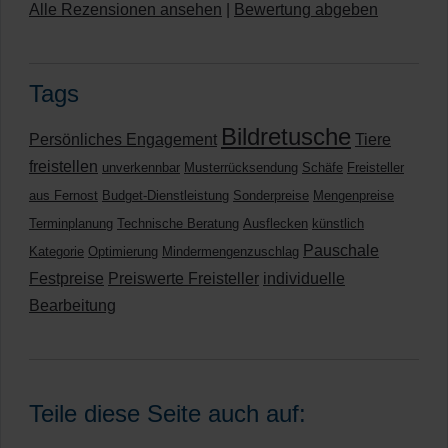
Alle Rezensionen ansehen
|
Bewertung abgeben
Tags
Bildretusche
Persönliches Engagement
Tiere
freistellen
unverkennbar
Musterrücksendung
Schäfe
Freisteller
aus Fernost
Budget-Dienstleistung
Sonderpreise
Mengenpreise
Terminplanung
Technische Beratung
Ausflecken
künstlich
Pauschale
Kategorie
Optimierung
Mindermengenzuschlag
Festpreise
Preiswerte Freisteller
individuelle
Bearbeitung
Teile diese Seite auch auf: