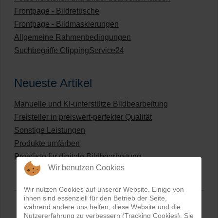
Frontpage - Bildretusche
Frontpage - Bildmaskierungen
Allgemeine Rahmenbedingungen
Suchbegriffe ClippingService24
Neueste Artikel
Manuelle und KI-unterstütze Bildbearbeitung
Freisteller in preiswert-perfekter Qualität
Sonstige Leistungen
Produkte umfärben
Preisliste für digitale Bildbearbeitung
Wir benutzen Cookies
Wir nutzen Cookies auf unserer Website. Einige von
ihnen sind essenziell für den Betrieb der Seite,
während andere uns helfen, diese Website und die
Nutzererfahrung zu verbessern (Tracking Cookies). Sie