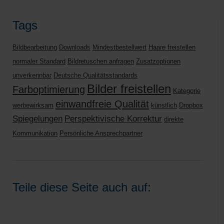
Tags
Bildbearbeitung
Downloads
Mindestbestellwert
Haare freistellen
normaler Standard
Bildretuschen anfragen
Zusatzoptionen
unverkennbar
Deutsche Qualitätsstandards
Bilder freistellen
Farboptimierung
Kategorie
einwandfreie Qualität
werbewirksam
künstlich
Dropbox
Spiegelungen
Perspektivische Korrektur
direkte
Kommunikation
Persönliche Ansprechpartner
Teile diese Seite auch auf: