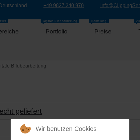
 Deutschland
+49 9827 240 970
info@ClippingSe
eller
Digitale Bildbearbeitung
Bestellung
Al
ereiche
Portfolio
Preise
itale Bildbearbeitung
echt geliefert
Wir benutzen Cookies