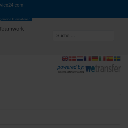
rvice24.com
lgemeine Informationen
Teamwork
powered by:
einfache Datenübertragung