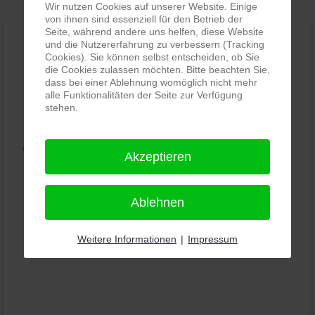
Wir nutzen Cookies auf unserer Website. Einige
von ihnen sind essenziell für den Betrieb der
Seite, während andere uns helfen, diese Website
und die Nutzererfahrung zu verbessern (Tracking
Cookies). Sie können selbst entscheiden, ob Sie
PRO-ducto GmbH
, Fotografie und Bildbearbeitung in
die Cookies zulassen möchten. Bitte beachten Sie,
dass bei einer Ablehnung womöglich nicht mehr
Lichtenau
alle Funktionalitäten der Seite zur Verfügung
5,0
⭐⭐⭐⭐⭐
bei
144 Google-Rezensionen
(Stand
stehen.
11.01.2026)
Alle Rezensionen ansehen
|
Bewertung abgeben
Akzeptieren
Ablehnen
Weitere Informationen
|
Impressum