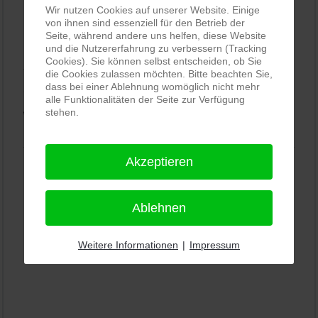
Wir nutzen Cookies auf unserer Website. Einige
von ihnen sind essenziell für den Betrieb der
PRO-ducto GmbH
, Fotografie und Bildbearbeitung in
Seite, während andere uns helfen, diese Website
Lichtenau
und die Nutzererfahrung zu verbessern (Tracking
Cookies). Sie können selbst entscheiden, ob Sie
5,0
⭐⭐⭐⭐⭐
bei
144 Google-Rezensionen
(Stand
die Cookies zulassen möchten. Bitte beachten Sie,
dass bei einer Ablehnung womöglich nicht mehr
11.01.2026)
alle Funktionalitäten der Seite zur Verfügung
Alle Rezensionen ansehen
|
Bewertung abgeben
stehen.
Akzeptieren
Ablehnen
Weitere Informationen
|
Impressum