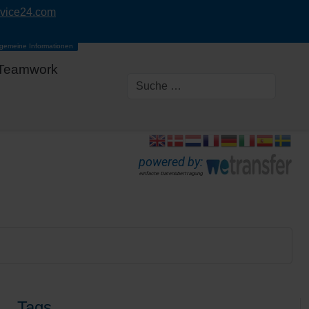
rvice24.com
lgemeine Informationen
Teamwork
powered by:
einfache Datenübertragung
Tags