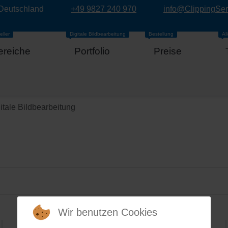
 Deutschland
+49 9827 240 970
info@ClippingSe
eller
Digitale Bildbearbeitung
Bestellung
Al
ereiche
Portfolio
Preise
itale Bildbearbeitung
Wir benutzen Cookies